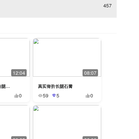
457
12:04
08:07
艾琳娜被小偷打断腿长腿石膏1
真实骨折长腿石膏
0
59
5
0