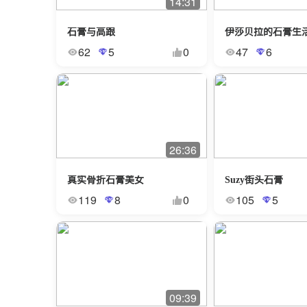
14:31
石膏与高跟
伊莎贝拉的石膏生
62
5
0
47
6
26:36
真实骨折石膏美女
Suzy街头石膏
119
8
0
105
5
09:39